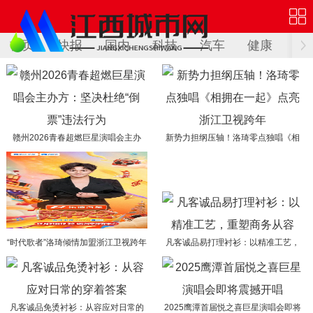
首页
快报
国内
科技
汽车
健康
文
赣州2026青春超燃巨星演唱会主办
新势力担纲压轴！洛琦零点独唱《相
方：坚决杜绝“倒票”违法行为
拥在一起》点亮浙江卫视跨年
“时代歌者”洛琦倾情加盟浙江卫视跨年
凡客诚品易打理衬衫：以精准工艺，
晚会 再添实力唱将
重塑商务从容
凡客诚品免烫衬衫：从容应对日常的
2025鹰潭首届悦之喜巨星演唱会即将