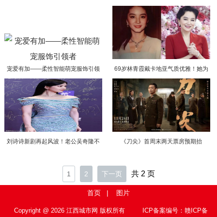
穿着答案
震撼开唱
宠爱有加——柔性智能萌宠服饰引领
69岁林青霞戴卡地亚气质优雅！她为
者
什么是“岁月不败的美人”？
刘诗诗新剧再起风波！老公吴奇隆不
《刀尖》首周末两天票房预期抬
见动静，粉丝“讨债式”求宣传
升，“合理预期”已是市场关键
共 2 页
1
2
下一页
首页
|
图片
Copyright @ 2026 江西城市网 版权所有
ICP备案编号：赣ICP备