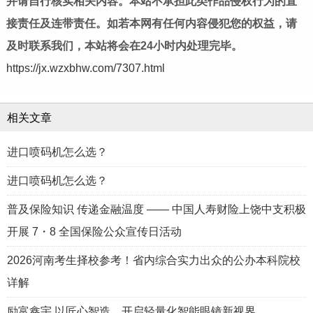
并请自行核实相关内容。本站不承担此类作品侵权行为的直
接责任及连带责任。如若本网有任何内容侵犯您的权益，请
及时联系我们，本站将会在24小时内处理完毕。
https://jx.wzxbhw.com/7307.html
相关文章
进口喷码机怎么选？
进口喷码机怎么选？
普及保险知识 传递金融温度 —— 中国人寿财险上饶中支积极
开展 7・8 全国保险公众宣传日活动
2026河南考生择校参考！省内综合实力出众的公办本科院校
详解
励富鑫宇 以匠心智造，开启轻量化智能眼镜新视界