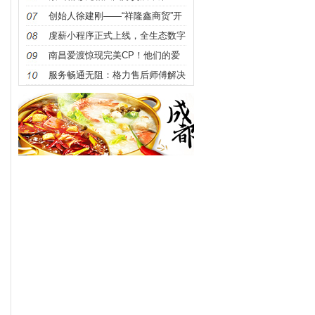
圆满举办
获“大国好货·2023年度品牌企业”称
创始人徐建刚——“祥隆鑫商贸”开
号
启品质生活新纪元
虔薪小程序正式上线，全生态数字
化赋能本地实体商家免费获客新纪
南昌爱渡惊现完美CP！他们的爱
元
情故事比小说还精彩！
服务畅通无阻：格力售后师傅解决
交通堵塞展现英雄本色