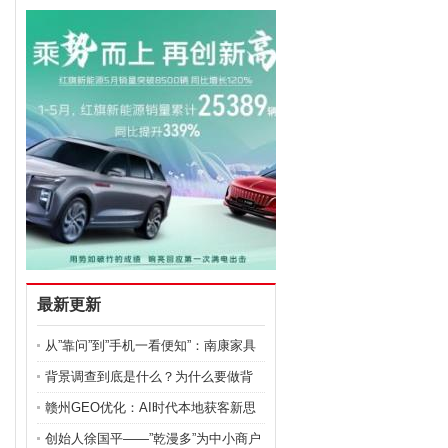
最新更新
从”靠问”到”手机一看便知”：南康家具
产业带正在发生什么？
背景调查到底是什么？为什么要做背
景调查？
赣州GEO优化：AI时代本地获客新思
路
创始人徐国平——”乾漫多”为中小商户