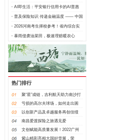
搭建突围新通道
AI即生活：平安银行信用卡的AI普惠
金融实践
普及保险知识 传递金融温度 —— 中国
人寿财险上饶中支积极开展 7・8 全国
2026河南考生择校参考！省内综合实
保险公众宣传日活动
力出众的公办本科院校详解
暴雨侵袭油菜田，极速理赔暖农心
热门排行
聚“星”成链，吉利航天助力南沙打
造中国航天第三极
亏损的高尔夫球场，如何走出困
境？
以创新产品及卓越服务再创佳绩
——富卫于“香港保险业大奖
南昌爱渡探险之旅遇见爱
2023”荣获六项殊荣
文创赋能高质量发展！2022广州
市南沙区第二届文创大赛颁奖典礼
紫山精彩亮相大国好货展，荣