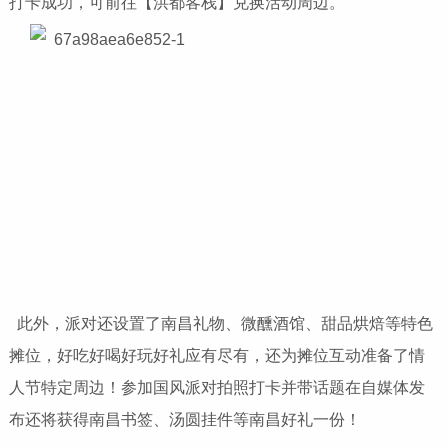
打卡成功，可前往【洪都客栈】兑换活动周边。
此外，派对还设置了南昌礼物、微醺酒馆、甜品烘焙等特色
摊位，好吃好喝好玩好礼应有尽有，还为摊位互动准备了情
人节特定周边！参加国风派对拍照打卡并带话题在自媒体发
布还将获得南昌书签、汤圆挂件等南昌好礼一份！