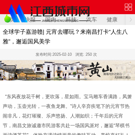
首页
快报
国内
科技
汽车
健康
文
全球学子嘉游赣| 元宵去哪玩？来南昌打卡“人生八
雅”，邂逅国风美学
发布时间:
2025-02-10
浏览: 250 次
“东风夜放花千树，更吹落，星如雨。宝马雕车香满路，凤箫
声动，玉壶光转，一夜鱼龙舞。”诗人辛弃疾笔下的元宵节热
闹非凡，花灯璀璨、乐声悠扬、人潮如织；千年后的元宵
节，南昌文旅诚邀市民游客共赴一场国风派对，邂逅“琴棋书