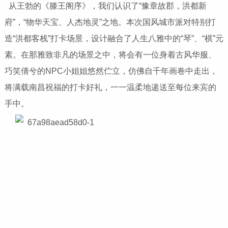
从王勃的《滕王阁序》，我们认识了“豫章故郡，洪都新
府”，“物华天宝、人杰地灵”之地。本次国风城市派对特别打
造“洪都客栈”打卡场景，设计融合了人生八雅中的“琴”、“棋”元
素。在那雅致非凡的场景之中，将会有一位身着古风华服、
巧笑倩兮的NPC小姐姐悠然伫立，仿佛自千年画卷中走出，
将满载南昌祝福的打卡好礼，一一温柔地递送至每位来宾的
手中。