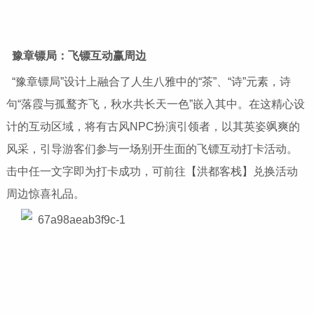
豫章镖局
：飞镖互动赢周边
“豫章镖局”设计上融合了人生八雅中的“茶”、“诗”元素，诗
句“落霞与孤鹜齐飞，秋水共长天一色”嵌入其中。在这精心设
计的互动区域，将有古风NPC扮演引领者，以其英姿飒爽的
风采，引导游客们参与一场别开生面的飞镖互动打卡活动。
击中任一文字即为打卡成功，可前往【洪都客栈】兑换活动
周边惊喜礼品。