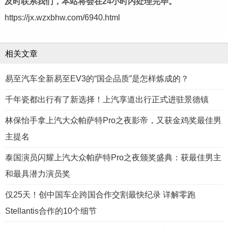
及时联系我们，本站将会在24小时内处理完毕。
https://jx.wzxbhw.com/6940.html
相关文章
易至汽车全新易至EV3的“国企品质”是怎样炼成的？
千年瓷都出行有了新选择！上汽享道出行正式进驻景德镇
林保怡手拿上汽大众帕萨特Pro之夜影帝，又获金鸡奖最佳男
主提名
泰国演员闪耀上汽大众帕萨特Pro之夜颁奖盛典：获最佳男主
和最具潜力演员奖
仅25天！创中国车企跨国合作交割最快纪录 详解零跑
Stellantis合作的10个细节