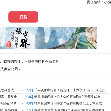
责任编辑：小编
打赏
nd N3首销告捷，不愧是中国科创新名片
挑战奥森公园
»
是怎样炼成
[汽车]
千年瓷都出行有了新选择！上汽享道出行正式进驻
景德镇
影帝，又获金
[汽车]
泰国演员闪耀上汽大众帕萨特Pro之夜颁奖盛典：
获最佳男主和最具潜力演员奖
快纪录 详解
[汽车]
特斯拉超充可用率常年保持在99%以上，车主感
叹：无坏桩无占桩，宁可远点也要用特斯拉
中布局高质量
[汽车]
致敬中国冠军 极氪向杭州亚运会201金获得者赠送