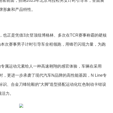
现在跑者前面，担纲2023年北京马拉松男女计时引导车，全面展
牌形象和产品特性。
，也正是凭借3次登顶纽博格林、多次在TCR赛事称霸的硬核
ne成为本次赛事男子计时引导车全程领跑，用锋芒闪现力量，为跑
搭载的专属运动元素给人一种高速翱翔的感官体验，车辆在采用
同时，更进一步承袭了现代汽车N品牌的高性能基因，N Line专
ne标识、合金刀锋轮毅的“大脚”造型搭配运动化红色制动卡钳设
满活力。