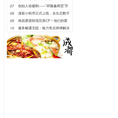
圆满举办
获“大国好货·2023年度品牌企业”称
创始人徐建刚——“祥隆鑫商贸”开
号
启品质生活新纪元
虔薪小程序正式上线，全生态数字
化赋能本地实体商家免费获客新纪
南昌爱渡惊现完美CP！他们的爱
元
情故事比小说还精彩！
服务畅通无阻：格力售后师傅解决
交通堵塞展现英雄本色