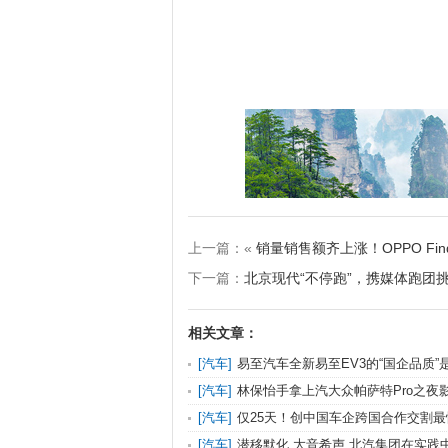
上一篇：«
销量销售额齐上涨！OPPO Fi
下一篇：
北京现代“不停跑”，携媒体跑团
相关文章：
[汽车]
易至汽车全新易至EV3的“国企品质”
的？
[汽车]
林保怡手拿上汽大众帕萨特Pro之夜
鸡奖最佳男主提名
[汽车]
仅25天！创中国车企跨国合作交割最
零跑Stellantis合作的10个细节
[汽车]
潜移默化 大音希声 北汽集团在实践