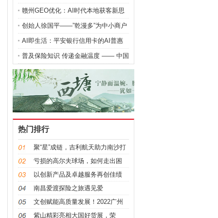
景调查？
赣州GEO优化：AI时代本地获客新思
路
创始人徐国平——”乾漫多”为中小商户
搭建突围新通道
AI即生活：平安银行信用卡的AI普惠
金融实践
普及保险知识 传递金融温度 —— 中国
人寿财险上饶中支积极开展 7・8 全国
保险公众宣传日活动
热门排行
聚“星”成链，吉利航天助力南沙打
造中国航天第三极
亏损的高尔夫球场，如何走出困
境？
以创新产品及卓越服务再创佳绩
——富卫于“香港保险业大奖
南昌爱渡探险之旅遇见爱
2023”荣获六项殊荣
文创赋能高质量发展！2022广州
市南沙区第二届文创大赛颁奖典礼
紫山精彩亮相大国好货展，荣