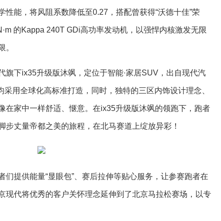
性能，将风阻系数降低至0.27，搭配曾获得“沃德十佳”荣
·m 的Kappa 240T GDi高功率发动机，以强悍内核激发无限
限。
旗下ix35升级版沐飒，定位于智能·家居SUV，出自现代汽
质均采用全球化高标准打造，同时，独特的三区内饰设计理念、
在家中一样舒适、惬意。在ix35升级版沐飒的领跑下，跑者
脚步丈量帝都之美的旅程，在北马赛道上绽放异彩！
者们提供能量“显眼包”、赛后拉伸等贴心服务，让参赛跑者在
京现代将优秀的客户关怀理念延伸到了北京马拉松赛场，以专